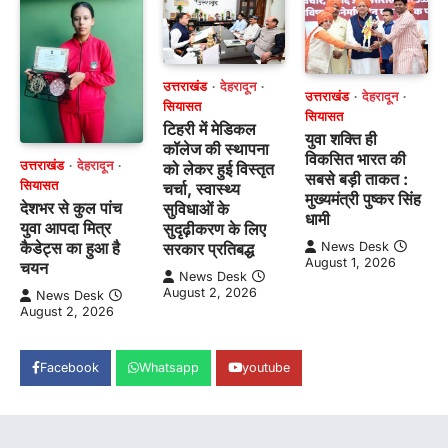
उत्तराखंड
देहरादून
उत्तराखंड
देहरादून
सियासत
सियासत
टिहरी में मेडिकल
युवा शक्ति ही
कॉलेज की स्थापना
विकसित भारत की
उत्तराखंड
देहरादून
को लेकर हुई विस्तृत
सबसे बड़ी ताकत :
सियासत
चर्चा, स्वास्थ्य
मुख्यमंत्री पुष्कर सिंह
देशभर से कुल पांच
सुविधाओं के
धामी
युवा आपदा मित्र
सुदृढ़ीकरण के लिए
कैडेट्स का हुआ है
News Desk
सरकार प्रतिबद्ध
August 1, 2026
चयन
News Desk
August 2, 2026
News Desk
August 2, 2026
Facebook
Whatsapp
youtube