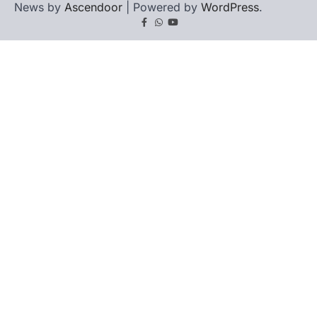
News by
Ascendoor
| Powered by
WordPress
.
Facebook
Whatsapp
youtube