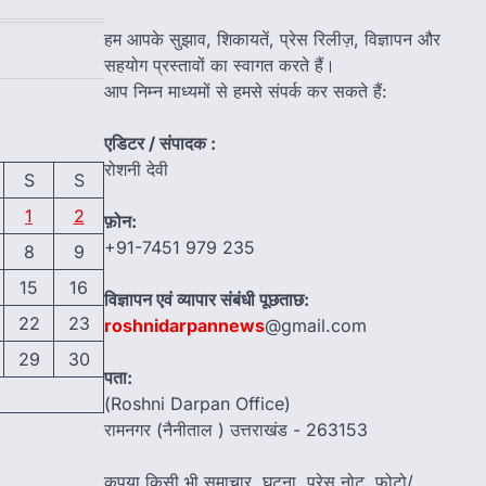
हम आपके सुझाव, शिकायतें, प्रेस रिलीज़, विज्ञापन और
सहयोग प्रस्तावों का स्वागत करते हैं।
आप निम्न माध्यमों से हमसे संपर्क कर सकते हैं:
एडिटर / संपादक :
रोशनी देवी
S
S
1
2
फ़ोन:
+91-7451 979 235
8
9
15
16
विज्ञापन एवं व्यापार संबंधी पूछताछ:
22
23
roshnidarpannews
@gmail.com
29
30
पता:
(Roshni Darpan Office)
रामनगर (नैनीताल ) उत्तराखंड - 263153
कृपया किसी भी समाचार, घटना, प्रेस नोट, फोटो/