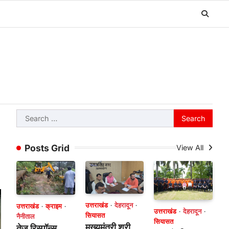
Search
for:
Posts Grid
View All
उत्तराखंड
देहरादून
उत्तराखंड
क्राइम
उत्तराखंड
देहरादून
सियासत
नैनीताल
सियासत
मुख्यमंत्री श्री
तेज रिस्पॉन्स,