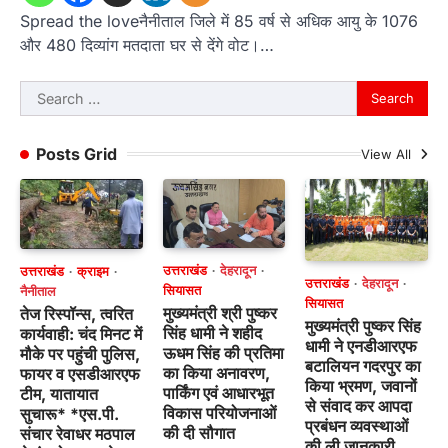
Spread the loveनैनीताल जिले में 85 वर्ष से अधिक आयु के 1076
और 480 दिव्यांग मतदाता घर से देंगे वोट।…
Search
for:
Posts Grid
View All
उत्तराखंड
देहरादून
उत्तराखंड
क्राइम
उत्तराखंड
देहरादून
सियासत
नैनीताल
सियासत
मुख्यमंत्री श्री पुष्कर
तेज रिस्पॉन्स, त्वरित
मुख्यमंत्री पुष्कर सिंह
सिंह धामी ने शहीद
कार्यवाही: चंद मिनट में
धामी ने एनडीआरएफ
ऊधम सिंह की प्रतिमा
मौके पर पहुंची पुलिस,
बटालियन गदरपुर का
का किया अनावरण,
फायर व एसडीआरएफ
किया भ्रमण, जवानों
पार्किंग एवं आधारभूत
टीम, यातायात
से संवाद कर आपदा
विकास परियोजनाओं
सुचारू* *एस.पी.
प्रबंधन व्यवस्थाओं
की दी सौगात
संचार रेवाधर मठपाल
की ली जानकारी