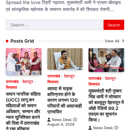
Spread the love टिहरी गढ़वाल: मुख्यमंत्री धामी ने प्रथम खेलकूद
एवं सांस्कृतिक महोत्सव के समापन समारोह में की शिरकत रोशनी…
Search
for:
Posts Grid
View All
उत्तराखंड
देहरादून
उत्तराखंड
देहरादून
उत्तराखंड
देहरादून
सियासत
सियासत
सियासत
आपदा से सड़क
मुख्यमंत्री श्री पुष्कर
समान नागरिक संहिता
क्षतिग्रस्त होने के
सिंह धामी ने सोमवार
(UCC) लागू कर
कारण लगभग 120
को बल्लूपुर देहरादून में
महिलाओं को समान
परिवारों की आवाजाही
ओहो रेडियो 89.2
अधिकार, सम्मान और
प्रभावित
एफएम का शुभारंभ
न्याय सुनिश्चित करने
किया।
News Desk
की दिशा में उत्तराखंड
August 4, 2026
News Desk
ने रचा इतिहास