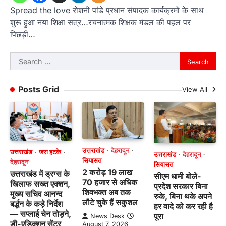
Spread the love रोशनी पांडे प्रधान संपादक कार्यक्रमों के साथ
शुरू हुआ नया शिक्षा सत्र…रचनात्मक शिक्षक मंडल की पहल पर
पिछड़ी…
Search
for:
Posts Grid
View All
उत्तराखंड
देहरादून
उत्तराखंड
जरा हटके
उत्तराखंड
देहरादून
सियासत
देहरादून
सियासत
2 करोड़ 19 लाख
उत्तराखंड में ड्रग्स के
सीएम धामी बोले-
70 हजार से अधिक
खिलाफ सख्त एक्शन,
प्रदेश सरकार बिना
शिवभक्त अब तक
मुख्य सचिव आनन्द
रुके, बिना थके अपने
लौटे चुके हैं सकुशल
बर्द्धन के कड़े निर्देश
हर वादे को कर रही है
— सप्लाई चेन तोड़ने,
पूरा
News Desk
डी-एडिक्शन सेंटर
August 7, 2026