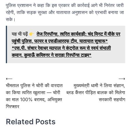
पुलिस प्रशासन ने कहा कि इस प्रकार की कार्रवाई आगे भी निरंतर जारी
रहेगी, ताकि सड़क सुरक्षा और यातायात अनुशासन को प्रभावी बनाया जा
सके।
यह भी पढ़ें
तेज रिस्पॉन्स, त्वरित कार्यवाही: चंद मिनट में मौके पर
पहुंची पुलिस, फायर व एसडीआरएफ टीम, यातायात सुचारू*
*एस.पी. संचार रेवाधर मठपाल ने कंट्रोल रूम से स्वयं संभाली
कमान, कुमाऊँ कमिश्नर ने सराहा रिस्पॉन्स टाइम*
Post
⟵
⟶
भीमताल पुलिस ने चोरी की वारदात
मुख्यमंत्री धामी ने लिया संज्ञान,
navigation
का किया त्वरित खुलासा — चोरी
ब्लड कैंसर पीड़ित बालक को मिलेगा
का माल 100% बरामद, अभियुक्त
सरकारी सहयोग
गिरफ्तार
Related Posts