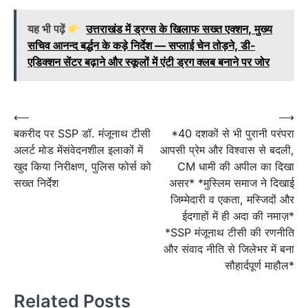
यह भी पढ़ें
उत्तराखंड में ड्रग्स के खिलाफ सख्त एक्शन, मुख्य
सचिव आनन्द बर्द्धन के कड़े निर्देश — सप्लाई चेन तोड़ने, डी-
एडिक्शन सेंटर बढ़ाने और स्कूलों में एंटी ड्रग क्लब बनाने पर जोर
Post
⟵
⟶
बकरीद पर SSP डॉ. मंजूनाथ टीसी
*40 दशकों से भी पुरानी परंपरा
navigation
अलर्ट मोड मेंसंवेदनशील इलाकों में
आपसी प्रेम और विश्वास से बदली,
खुद किया निरीक्षण, पुलिस फोर्स को
CM धामी की अपील का दिखा
सख्त निर्देश
असर* *मुस्लिम समाज ने दिखाई
जिम्मेदारी व एकता, मस्जिदों और
ईदगाहों में ही अदा की नमाज़*
*SSP मंजूनाथ टीसी की रणनीति
और संवाद नीति से जिलेभर में बना
सौहार्दपूर्ण माहौल*
Related Posts