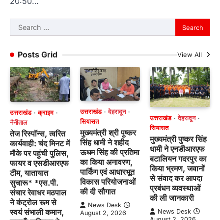
20:50…
Search
for:
Posts Grid
View All
उत्तराखंड
देहरादून
उत्तराखंड
क्राइम
उत्तराखंड
देहरादून
सियासत
नैनीताल
सियासत
मुख्यमंत्री श्री पुष्कर
तेज रिस्पॉन्स, त्वरित
मुख्यमंत्री पुष्कर सिंह
सिंह धामी ने शहीद
कार्यवाही: चंद मिनट में
धामी ने एनडीआरएफ
ऊधम सिंह की प्रतिमा
मौके पर पहुंची पुलिस,
बटालियन गदरपुर का
का किया अनावरण,
फायर व एसडीआरएफ
किया भ्रमण, जवानों
पार्किंग एवं आधारभूत
टीम, यातायात
से संवाद कर आपदा
विकास परियोजनाओं
सुचारू* *एस.पी.
प्रबंधन व्यवस्थाओं
की दी सौगात
संचार रेवाधर मठपाल
की ली जानकारी
ने कंट्रोल रूम से
News Desk
स्वयं संभाली कमान,
News Desk
August 2, 2026
August 2, 2026