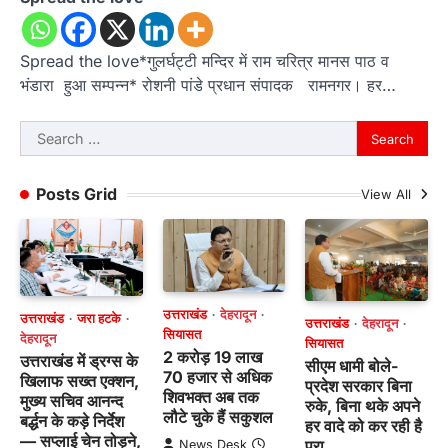
Spread the love*गुलर्घट्टी मन्दिर में राम चरित्र मानस पाठ व
भंडारा हुआ सम्पन्न* रोशनी पांडे प्रधान संपादक रामनगर। हर…
Search
for:
Posts Grid
View All
उत्तराखंड
देहरादून
उत्तराखंड
जरा हटके
उत्तराखंड
देहरादून
सियासत
देहरादून
सियासत
2 करोड़ 19 लाख
उत्तराखंड में ड्रग्स के
सीएम धामी बोले-
70 हजार से अधिक
खिलाफ सख्त एक्शन,
प्रदेश सरकार बिना
शिवभक्त अब तक
मुख्य सचिव आनन्द
रुके, बिना थके अपने
लौटे चुके हैं सकुशल
बर्द्धन के कड़े निर्देश
हर वादे को कर रही है
— सप्लाई चेन तोड़ने,
पूरा
News Desk