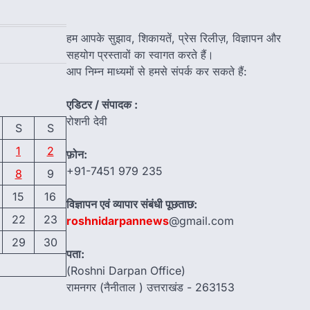
हम आपके सुझाव, शिकायतें, प्रेस रिलीज़, विज्ञापन और
सहयोग प्रस्तावों का स्वागत करते हैं।
आप निम्न माध्यमों से हमसे संपर्क कर सकते हैं:
एडिटर / संपादक :
रोशनी देवी
S
S
1
2
फ़ोन:
+91-7451 979 235
8
9
15
16
विज्ञापन एवं व्यापार संबंधी पूछताछ:
22
23
roshnidarpannews
@gmail.com
29
30
पता:
(Roshni Darpan Office)
रामनगर (नैनीताल ) उत्तराखंड - 263153