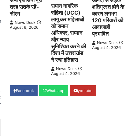
सभी एजेंसियां पूरी
आपदा से सड़क
समान नागरिक
तरह सतर्क रहें-
क्षतिग्रस्त होने के
संहिता (UCC)
सीएम
कारण लगभग
लागू कर महिलाओं
120 परिवारों की
त
News Desk
को समान
आवाजाही
August 6, 2026
अधिकार, सम्मान
प्रभावित
और न्याय
News Desk
सुनिश्चित करने की
August 4, 2026
दिशा में उत्तराखंड
ने रचा इतिहास
News Desk
August 4, 2026
र
Facebook
Whatsapp
youtube
े
क