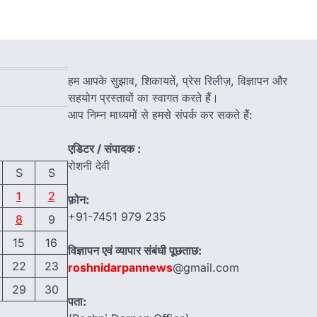
हम आपके सुझाव, शिकायतें, प्रेस रिलीज़, विज्ञापन और
सहयोग प्रस्तावों का स्वागत करते हैं।
आप निम्न माध्यमों से हमसे संपर्क कर सकते हैं:
एडिटर / संपादक :
रोशनी देवी
S
S
1
2
फ़ोन:
+91-7451 979 235
8
9
15
16
विज्ञापन एवं व्यापार संबंधी पूछताछ:
22
23
roshnidarpannews
@gmail.com
29
30
पता: